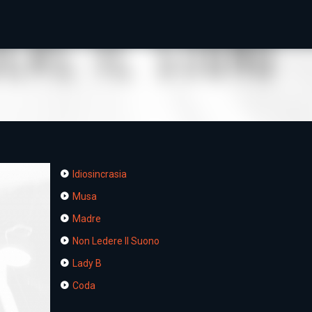
Passa ai contenuti principali
Idiosincrasia
Musa
Madre
Non Ledere Il Suono
Lady B
Coda